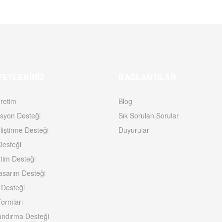
YETLERIMIZ
BAĞLANTILAR
retim
Blog
syon Desteği
Sık Sorulan Sorular
iştirme Desteği
Duyurular
esteği
etim Desteği
asarım Desteği
 Desteği
ormları
andırma Desteği