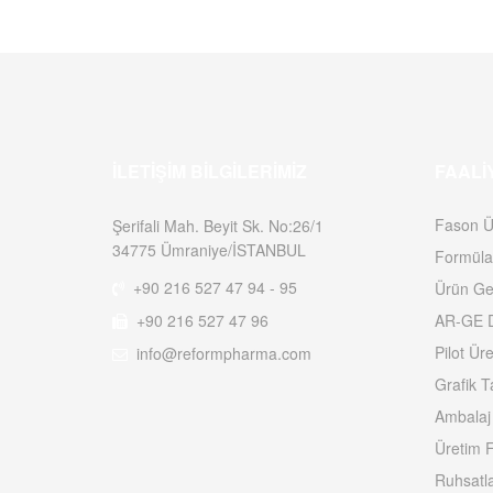
İLETIŞIM BILGILERIMIZ
FAALI
Fason Ü
Şerifali Mah. Beyit Sk. No:26/1
34775 Ümraniye/İSTANBUL
Formüla
+90 216 527 47 94 - 95
Ürün Gel
+90 216 527 47 96
AR-GE D
Pilot Ür
info@reformpharma.com
Grafik T
Ambalaj
Üretim F
Ruhsatl