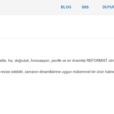
BLOG
SSS
DUYU
kalite, hız, doğruluk, İnnovasyon, yenilik ve en önemlisi REFORMIST ol
ze edebilir, zamanın dinamiklerine uygun mükemmel bir ürün haline g